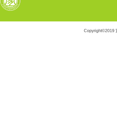
Copyright©2