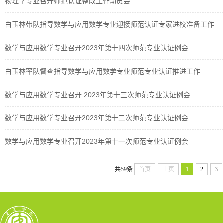
物理学专业召开师范认证整改工作动员会
白玉林带队指导数学与应用数学专业迎接师范认证专家进校准备工作
数学与应用数学专业召开2023年第十四次师范专业认证例会
白玉林率队督查指导数学与应用数学专业师范专业认证推进工作
数学与应用数学专业召开 2023年第十三次师范专业认证例会
数学与应用数学专业召开2023年第十二次师范专业认证例会
数学与应用数学专业召开2023年第十一次师范专业认证例会
共59条
首页
上页
1
2
3