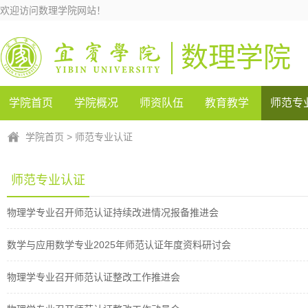
欢迎访问数理学院网站！
数理学院
学院首页
学院概况
师资队伍
教育教学
师范专
学院首页
>
师范专业认证
师范专业认证
物理学专业召开师范认证持续改进情况报备推进会
数学与应用数学专业2025年师范认证年度资料研讨会
物理学专业召开师范认证整改工作推进会